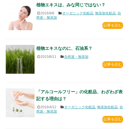
植物エキスは、みな同じではない？
2016/9/6
オーガニック化粧品
,
無添加化粧品
,
自
然派・無添加
記事を読む
植物エキスなのに、石油系？
2015/8/11
自然派・無添加
記事を読む
「アルコールフリー」の化粧品、わざわざ表
記する理由は？
2016/4/12
オーガニック化粧品
,
無添加化粧品
,
自
然派・無添加
記事を読む