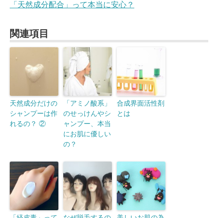
「天然成分配合」って本当に安心？
関連項目
天然成分だけの
「アミノ酸系」
合成界面活性剤
シャンプーは作
のせっけんやシ
とは
れるの？ ②
ャンプー、本当
にお肌に優しい
の？
「経皮毒」って
なぜ脱毛するの
美しいお肌の為