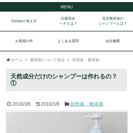
MENU
白髪染め
完全無添加の
SoHairの考え方
ヘナとは？
シャンプーとは？
お客様の声
よくある質問
会社概要
ホーム
無添加について知る
自然派・無添加
天然成分だけのシャンプーは作れるの？
①
2016/3/8
2016/3/8
自然派・無添加