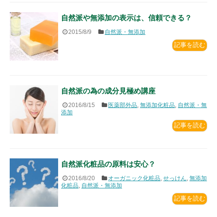
自然派や無添加の表示は、信頼できる？
2015/8/9
自然派・無添加
記事を読む
自然派の為の成分見極め講座
2016/8/15
医薬部外品
,
無添加化粧品
,
自然派・無
添加
記事を読む
自然派化粧品の原料は安心？
2016/8/20
オーガニック化粧品
,
せっけん
,
無添加
化粧品
,
自然派・無添加
記事を読む